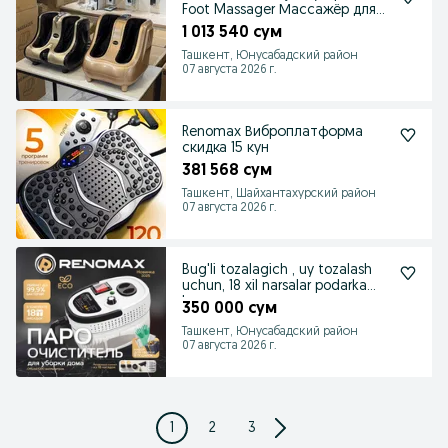
Foot Massager Массажёр для
ног
1 013 540 сум
Ташкент, Юнусабадский район
07 августа 2026 г.
Renomax Виброплатформа
скидка 15 кун
381 568 сум
Ташкент, Шайхантахурский район
07 августа 2026 г.
Bug'li tozalagich , uy tozalash
uchun, 18 xil narsalar podarka
bor
350 000 сум
Ташкент, Юнусабадский район
07 августа 2026 г.
1
2
3