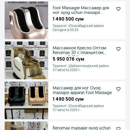
Foot Massager Массажер для
ног oyog uchun massajor
apparat
1 490 500 сум
Ташкент, Юнусабадский район
Сегодня в 00:24
Массажное Кресло Оптом
Renomax 3D с планшетом,
модель R-104
5 950 076 сум
Ташкент, Шайхантахурский район
07 августа 2026 г.
Массажер для ног Oyoq
massajor apparat Foot Massage
1 490 500 сум
Ташкент, Юнусабадский район
07 августа 2026 г.
Renomax massajer oyoq uchun