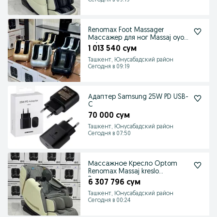
Сегодня в 09:19
Renomax Foot Massager
Массажер для ног Massaj oyoq
uchun
1 013 540 сум
Ташкент, Юнусабадский район
Сегодня в 09:19
Адаптер Samsung 25W PD USB-
C
70 000 сум
Ташкент, Юнусабадский район
Сегодня в 07:50
Массажное Кресло Optom
Renomax Massaj kreslo
Renomax
6 307 796 сум
Ташкент, Юнусабадский район
Сегодня в 00:24